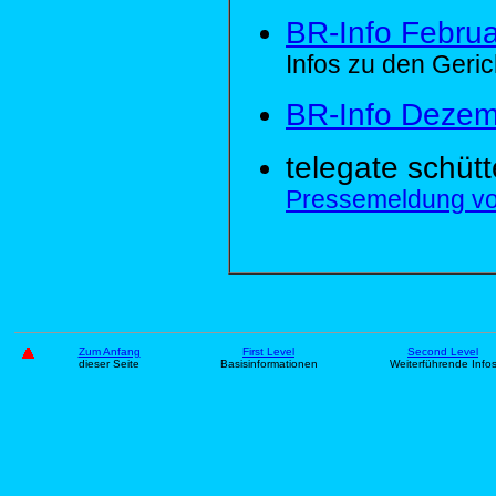
BR-Info Febru
Infos zu den Geri
BR-Info Dezem
telegate schüt
Pressemeldung v
Zum Anfang
First Level
Second Level
dieser Seite
Basisinformationen
Weiterführende Info