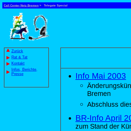
Call Center Netz Bremen
> Telegate Special
Zurück
Rat & Tat
Kontakt
Infos, Berichte,
Info Mai 2003
Presse
Änderungskündi
Bremen
Abschluss dies
BR-Info April 
zum Stand der Kü